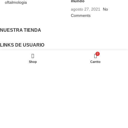
mundo
agosto 27, 2021
No
Comments
NUESTRA TIENDA
LINKS DE USUARIO
0
Política de Privacidad
Shop
Carrito
Garantías
Términos y Condiciones
Contáctenos
Últimas Noticias
Sitemap
EMILY GLASSES
2026 desarrollado por
DYNALOOM
. SOLUCIONES PARA