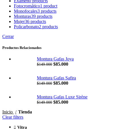
Exámen
0 products
Fotocromático
1 product
Monofocales
3 products
Monturas
39 products
Mujer
36 products
Policarbonato
2 products
Cerrar
Productos Relacionados
Montura Gafas Joya
$
85.000
$
149.000
Montura Gafas Safira
$
85.000
$
149.000
Montura Gafas Luxe Sirène
$
85.000
$
149.000
Inicio
Tienda
Clear filters
Vitra