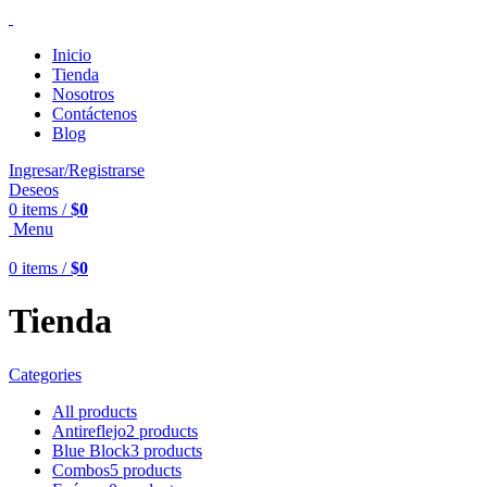
Inicio
Tienda
Nosotros
Contáctenos
Blog
Ingresar/Registrarse
Deseos
0
items
/
$
0
Menu
0
items
/
$
0
Tienda
Categories
All
products
Antireflejo
2 products
Blue Block
3 products
Combos
5 products